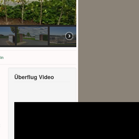
in
Überflug Video
t